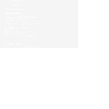
Quicklinks
Notdienst
Augen-Forum
Arztsuche
Gesundheitsratgeber
Krankheiten von A-Z
Atlas der Augenheilkunde
Online Sehtests
Befund Dolmetscher
Augen auf Guatemala
Operationen
Grauer Star Operation
Lidoperationen
Sehkraft Simulator
Premiumlinsen Vergleich
Krankheiten
Gerstenkorn
Sehschwächen
Patienten Info
OCT
Für Ärzte/ Kliniken
Profil für Ihre Ordination