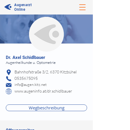
Augenarzt
Online
⠀
Dr.
Axel Schidlbauer
Augenheilkunde u. Optometrie
⠀
Bahnhofstraße 3/2, 6370 Kitzbühel
0535675095
info@augen.kitz.net
www.augeninfo.at/dr.schidlbauer
⠀
⠀
Wegbeschreibung