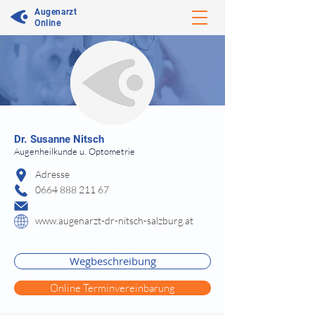
Augenarzt
Online
⠀
Dr.
Susanne Nitsch
Augenheilkunde u. Optometrie
⠀
Adresse
0664 888 211 67
www.augenarzt-dr-nitsch-salzburg.at
⠀
⠀
Wegbeschreibung
Online Terminvereinbarung