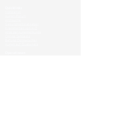
Quicklinks
Notdienst
Augen-Forum
Arztsuche
Gesundheitsratgeber
Krankheiten von A-Z
Atlas der Augenheilkunde
Online Sehtests
Befund Dolmetscher
Augen auf Guatemala
Operationen
Grauer Star Operation
Lidoperationen
Sehkraft Simulator
Premiumlinsen Vergleich
Krankheiten
Gerstenkorn
Sehschwächen
Patienten Info
OCT
Für Ärzte/ Kliniken