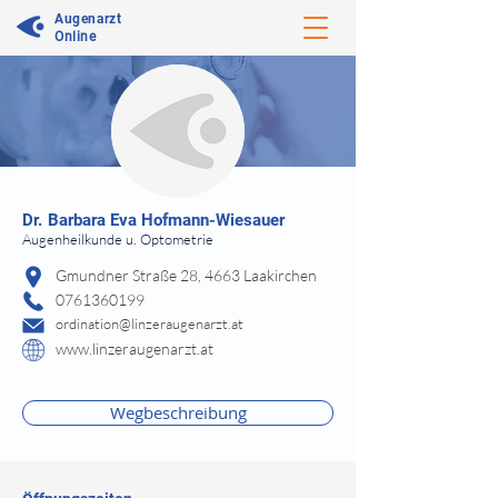
Augenarzt
Online
⠀
Dr.
Barbara Eva Hofmann-Wiesauer
Augenheilkunde u. Optometrie
⠀
Gmundner Straße 28, 4663 Laakirchen
0761360199
ordination@linzeraugenarzt.at
www.linzeraugenarzt.at
⠀
⠀
Wegbeschreibung