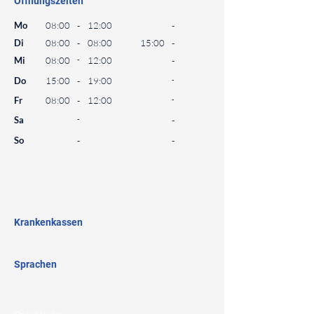
Öffnungszeiten
⠀
Mo
08:00
-
12:00
-
Di
08:00
-
08:00
15:00
-
Mi
08:00
-
12:00
-
Do
15:00
-
19:00
-
Fr
08:00
-
12:00
-
Sa
-
-
So
-
-
⠀
⠀
⠀
Krankenkassen
⠀
Sprachen
⠀