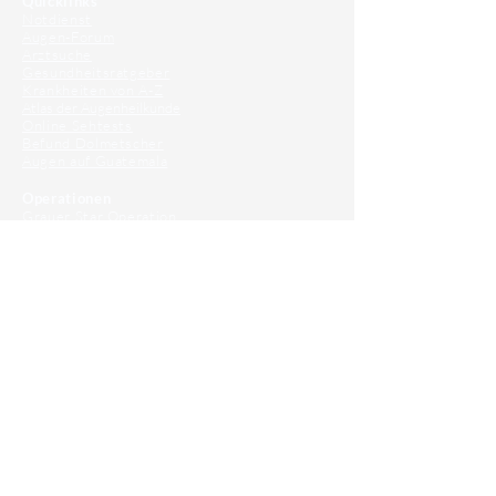
Quicklinks
Notdienst
Augen-Forum
Arztsuche
Gesundheitsratgeber
Krankheiten von A-Z
Atlas der Augenheilkunde
Online Sehtests
Befund Dolmetscher
Augen auf Guatemala
Operationen
Grauer Star Operation
Lidoperationen
Sehkraft Simulator
Premiumlinsen Vergleich
Krankheiten
Gerstenkorn
Sehschwächen
Patienten Info
OCT
Für Ärzte/ Kliniken
Profil für Ihre Ordination