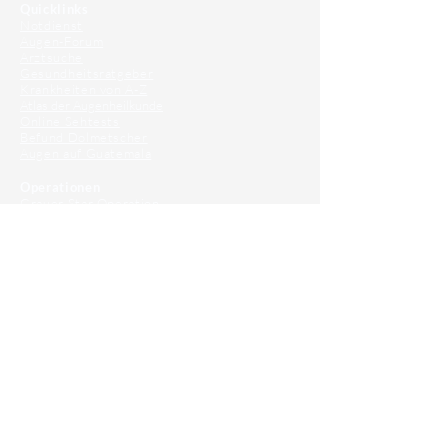
Quicklinks
Notdienst
Augen-Forum
Arztsuche
Gesundheitsratgeber
Krankheiten von A-Z
Atlas der Augenheilkunde
Online Sehtests
Befund Dolmetscher
Augen auf Guatemala
Operationen
Grauer Star Operation
Lidoperationen
Sehkraft Simulator
Premiumlinsen Vergleich
Krankheiten
Gerstenkorn
Sehschwächen
Patienten Info
OCT
Für Ärzte/ Kliniken
Profil für Ihre Ordination