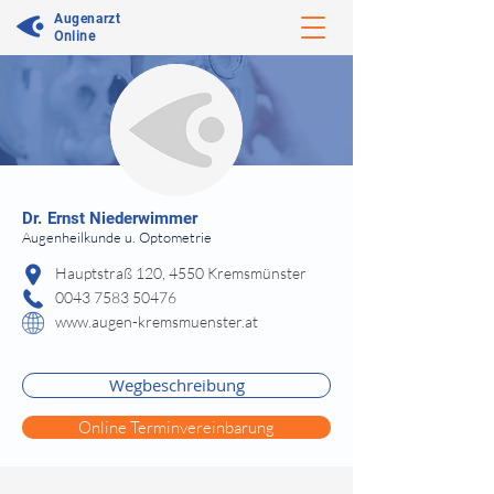
Augenarzt
Online
⠀
Dr.
Ernst Niederwimmer
Augenheilkunde u. Optometrie
⠀
Hauptstraß 120, 4550 Kremsmünster
0043 7583 50476
www.augen-kremsmuenster.at
⠀
⠀
Wegbeschreibung
Online Terminvereinbarung