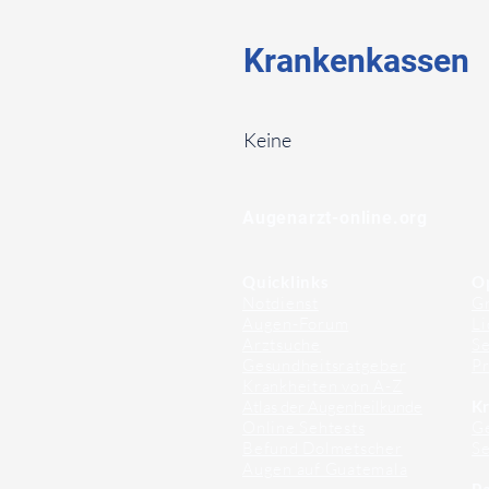
Krankenkassen
⠀
Keine
⠀
⠀
Augenarzt-online.org
Quicklinks
O
Notdienst
Gr
Augen-Forum
Li
Arztsuche
Se
Gesundheitsratgeber
Pr
Krankheiten von A-Z
Atlas der Augenheilkunde
Kr
Online Sehtests
G
Befund Dolmetscher
S
Augen auf Guatemala