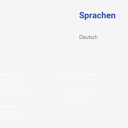
Sprachen
⠀
Deutsch
⠀
⠀
perationen
Für Ärzte/ Kliniken
auer Star Operation
Profil für Ihre Ordination
doperationen
hkraft Simulator
Musterfragen Trainer
emiumlinsen Vergleich
Diagnose Trainer
Fundus Trainer
ankheiten
erstenkorn
Tilt und Zentrierung
ehschwächen
Online Shop