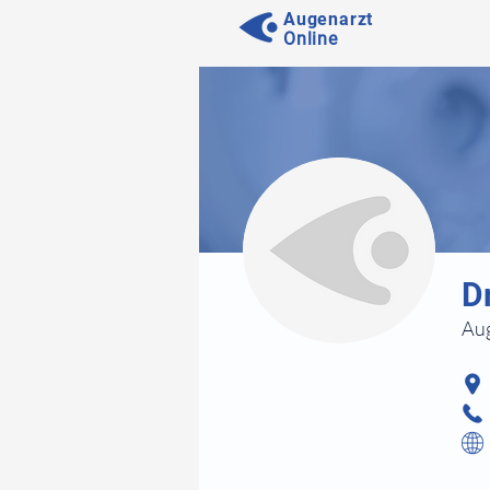
Augenarzt
Online
⠀
D
Aug
⠀
⠀