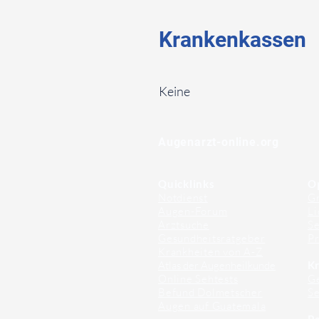
Krankenkassen
⠀
Keine
⠀
⠀
Augenarzt-online.org
Quicklinks
O
Notdienst
Gr
Augen-Forum
Li
Arztsuche
Se
Gesundheitsratgeber
Pr
Krankheiten von A-Z
Atlas der Augenheilkunde
Kr
Online Sehtests
G
Befund Dolmetscher
S
Augen auf Guatemala