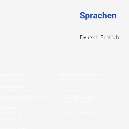
Sprachen
⠀
Deutsch, Englisch
⠀
⠀
perationen
Für Ärzte/ Kliniken
auer Star Operation
Profil für Ihre Ordination
doperationen
hkraft Simulator
Musterfragen Trainer
emiumlinsen Vergleich
Diagnose Trainer
Fundus Trainer
ankheiten
erstenkorn
Tilt und Zentrierung
ehschwächen
Online Shop