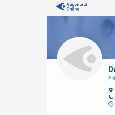
Augenarzt
Online
⠀
D
Aug
⠀
⠀