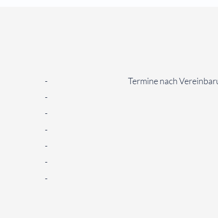
-
Termine nach Vereinbar
-
-
-
-
-
-