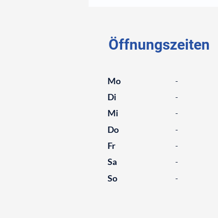
⠀
Öffnungszeiten
⠀
Mo
-
Di
-
Mi
-
Do
-
Fr
-
Sa
-
So
-
⠀
⠀
⠀