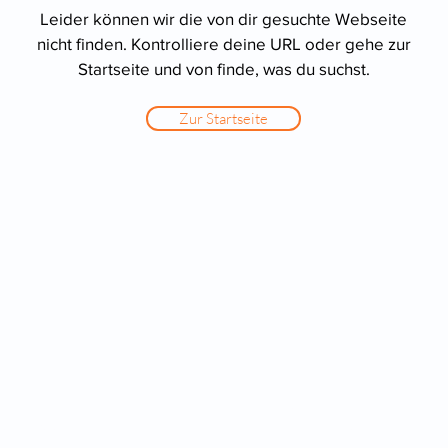
Leider können wir die von dir gesuchte Webseite
nicht finden. Kontrolliere deine URL oder gehe zur
Startseite und von finde, was du suchst.
Zur Startseite
perationen
Für Ärzte/ Kliniken
auer Star Operation
Profil für Ihre Ordination
doperationen