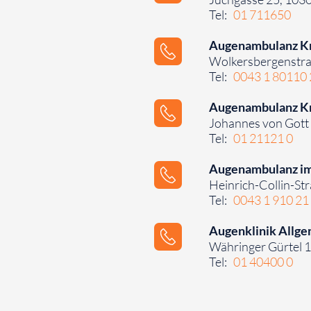
Tel:
01 711650
⠀⠀⠀
Augenambulanz Kr
Wolkersbergenstraß
Tel:
0043 1 80110
⠀⠀⠀
Augenambulanz Kr
Johannes von Gott 
Tel:
01 21121 0
⠀⠀⠀
Augenambulanz i
Heinrich-Collin-St
Tel:
0043 1 910 21
⠀⠀⠀
Augenklinik Allg
Währinger Gürtel 
Tel:
01 40400 0
⠀⠀⠀