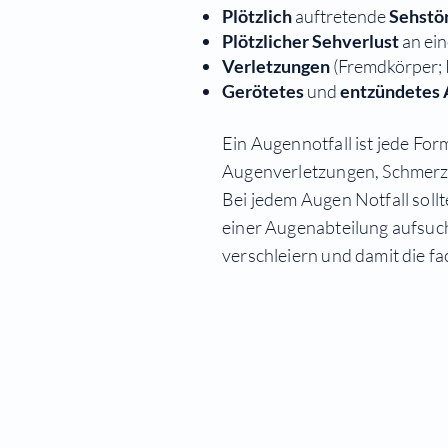
Plötzlich
auftretende
Sehstö
Plötzlicher Sehverlust
an ei
Verletzungen
(Fremdkörper; 
Gerötetes
und
entzündetes
Ein Augennotfall ist jede F
Augenverletzungen, Schmerzen
Bei jedem Augen Notfall soll
einer Augenabteilung aufsuch
verschleiern und damit die f