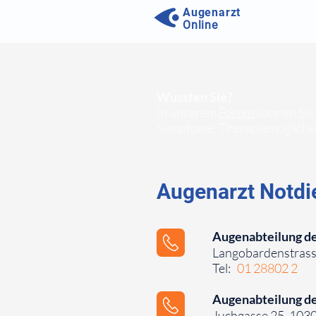
Augenarzt
Online
Wussten Sie?
In unserem
Forum
können Sie
Symptome, Therapiemöglichke
Augenarzt Notdi
Augenabteilung de
Langobardenstrass
Tel:
01 28802 2
⠀⠀⠀
Augenabteilung der
Juchgasse 25, 103