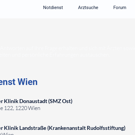
Notdienst
Arztsuche
Forum
 Antworten auf Ihre Frage erhalten und sich mit Ärzten sow
iten und persönliche Erfahrungen austauschen.
enst Wien
r Klinik Donaustadt (SMZ Ost)
e 122, 1220 Wien
 Klinik Landstraße (Krankenanstalt Rudolfsstiftung)
0 Wien