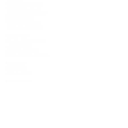
Gesundheitsratgeber
Krankheiten von A-Z
Atlas der Augenheilkunde
Online Sehtests
Befund Dolmetscher
Augen auf Guatemala
Operationen
Grauer Star Operation
Lidoperationen
Sehkraft Simulator
Premiumlinsen Vergleich
Krankheiten
Gerstenkorn
Sehschwächen
Patienten Info
OCT
Für Ärzte/ Kliniken
Profil für Ihre Ordination
Musterfragen Trainer
Diagnose Trainer
Fundus Trainer