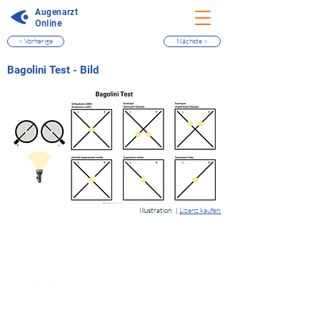
Augenarzt
Online
< Vorherige
Nächste >
⠀
Bagolini Test - Bild
⠀
Illustration
|
Lizenz kaufen
⠀
Quicklinks
Notdienst
Augen-Forum
Arztsuche