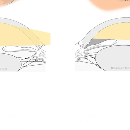
perationen
Für Ärzte/ Kliniken
auer Star Operation
Profil für Ihre Ordination
doperationen