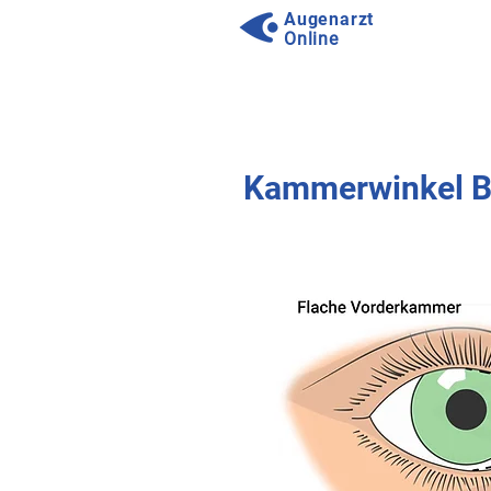
Augenarzt
Online
⠀
⠀
Kammerwinkel Be
⠀