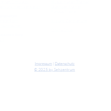
hkraft Simulator
Musterfragen Trainer
emiumlinsen Vergleich
Diagnose Trainer
Fundus Trainer
ankheiten
erstenkorn
Tilt und Zentrierung
ehschwächen
Online Shop
tienten Info
CT
Impressum
|
Datenschutz
© 2025 by Sehzentrum