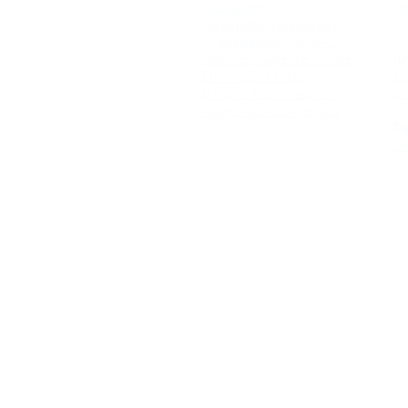
Arztsuche
Se
Gesundheitsratgeber
Pr
Krankheiten von A-Z
Atlas der Augenheilkunde
Kr
Online Sehtests
G
Befund Dolmetscher
S
Augen auf Guatemala
Pa
O