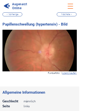
Augenarzt
Online
< Vorherige
Nächste >
⠀
Papillenschwellung (hypertensiv) - Bild
⠀
Fundusfoto
|
Lizenz kaufen
⠀
⠀
Allgemeine Informationen
⠀
Geschlecht
männlich
Seite
links
⠀