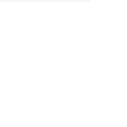
Quicklinks
Notdienst
Augen-Forum
Arztsuche
Gesundheitsratgeber
Krankheiten von A-Z
Atlas der Augenheilkunde
Online Sehtests
Befund Dolmetscher
Augen auf Guatemala
Operationen
Grauer Star Operation
Lidoperationen
Sehkraft Simulator
Premiumlinsen Vergleich
Krankheiten
Gerstenkorn
Sehschwächen
Patienten Info
OCT