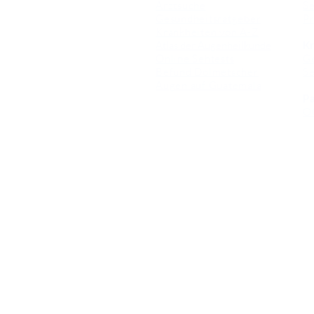
Arztsuche
Se
Gesundheitsratgeber
Pr
Krankheiten von A-Z
Atlas der Augenheilkunde
Kr
Online Sehtests
G
Befund Dolmetscher
S
Augen auf Guatemala
Pa
O