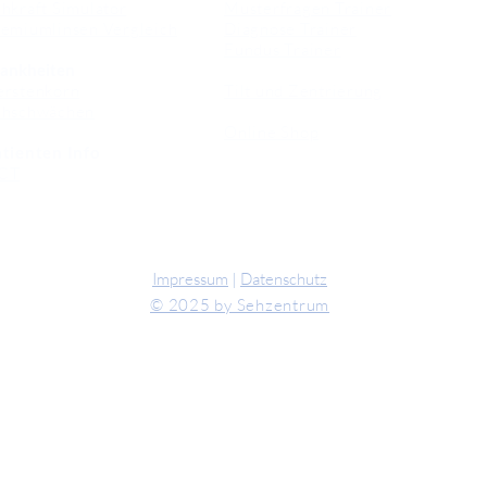
hkraft Simulator
Musterfragen Trainer
emiumlinsen Vergleich
Diagnose Trainer
Fundus Trainer
ankheiten
erstenkorn
Tilt und Zentrierung
ehschwächen
Online Shop
tienten Info
CT
Impressum
|
Datenschutz
© 2025 by Sehzentrum