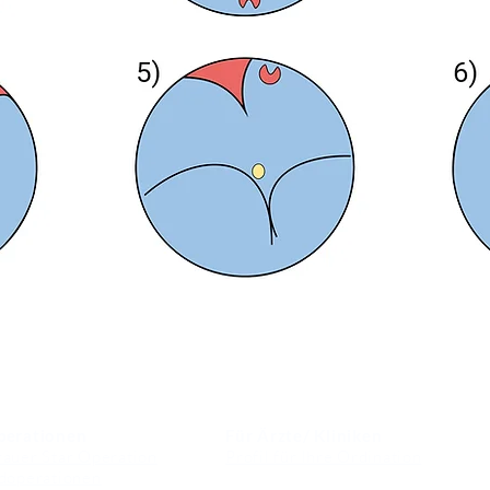
perationen
Für Ärzte/ Kliniken
auer Star Operation
Profil für Ihre Ordination
doperationen