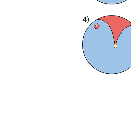
⠀
Augenarzt-online.org
Quicklinks
O
Notdienst
Gr
Augen-Forum
Li