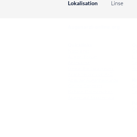
Lokalisation
Linse
⠀
Augenarzt-online.org
Quicklinks
O
Notdienst
Gr
Augen-Forum
Li
Arztsuche
Se
Gesundheitsratgeber
Pr
Krankheiten von A-Z
Atlas der Augenheilkunde
Kr
Online Sehtests
G
Befund Dolmetscher
S
Augen auf Guatemala
Pa
O