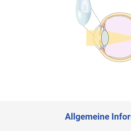
⠀
⠀
Allgemeine Info
⠀