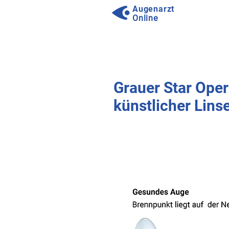
Augenarzt
Online
⠀
⠀
Grauer Star Ope
künstlicher Linse
⠀