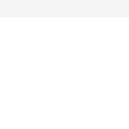
perationen
Für Ärzte/ Kliniken
auer Star Operation
Profil für Ihre Ordination
doperationen
hkraft Simulator
Musterfragen Trainer
emiumlinsen Vergleich
Diagnose Trainer
Fundus Trainer
ankheiten
erstenkorn
Tilt und Zentrierung
ehschwächen
Online Shop
tienten Info
CT