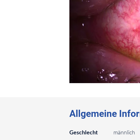
⠀
⠀
Allgemeine Info
⠀
Geschlecht
männlich