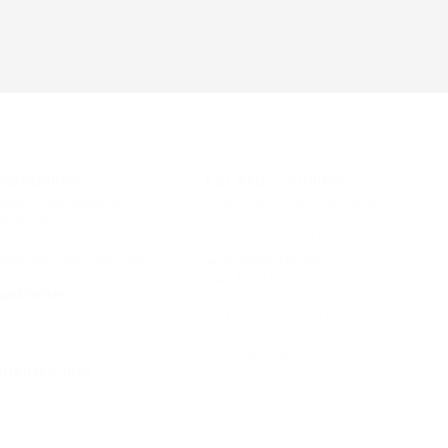
perationen
Für Ärzte/ Kliniken
auer Star Operation
Profil für Ihre Ordination
doperationen
hkraft Simulator
Musterfragen Trainer
emiumlinsen Vergleich
Diagnose Trainer
Fundus Trainer
ankheiten
erstenkorn
Tilt und Zentrierung
ehschwächen
Online Shop
tienten Info
CT