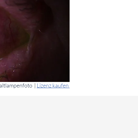
altlampenfoto
|
Lizenz kaufen