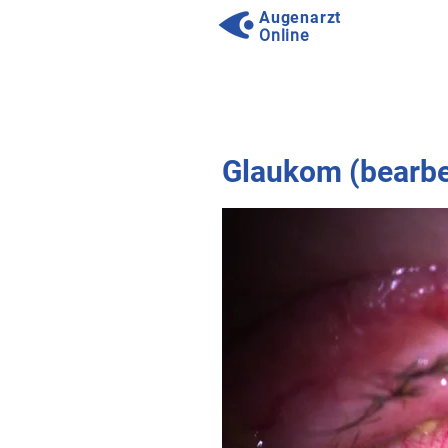
Augenarzt
Online
⠀
⠀
Glaukom (bearbei
⠀