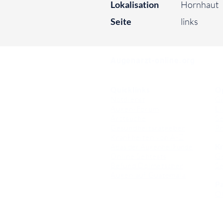
Lokalisation
Hornhaut
Seite
links
⠀
Augenarzt-online.org
Quicklinks
O
Notdienst
Gr
Augen-Forum
Li
Arztsuche
Se
Gesundheitsratgeber
Pr
Krankheiten von A-Z
Atlas der Augenheilkunde
Kr
Online Sehtests
G
Befund Dolmetscher
S
Augen auf Guatemala
Pa
O