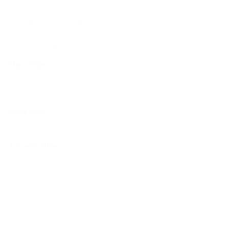
Gesundheitsratgeber
Krankheiten von A-Z
Atlas der Augenheilkunde
Online Sehtests
Befund Dolmetscher
Augen auf Guatemala
Operationen
Grauer Star Operation
Lidoperationen
Sehkraft Simulator
Premiumlinsen Vergleich
Krankheiten
Gerstenkorn
Sehschwächen
Patienten Info
OCT
Für Ärzte/ Kliniken
Profil für Ihre Ordination
Musterfragen Trainer
Diagnose Trainer
Fundus Trainer