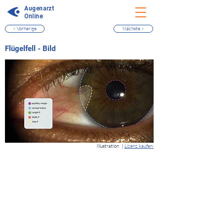
Augenarzt
Online
< Vorherige
Nächste >
⠀
Flügelfell - Bild
⠀
Illustration
|
Lizenz kaufen
⠀
Quicklinks
Notdienst
Augen-Forum
Arztsuche