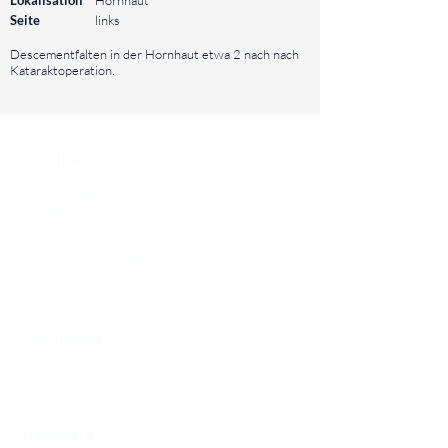
Lokalisation
Hornhaut
Seite
links
⠀
Descementfalten in der Hornhaut etwa 2 nach nach
Kataraktoperation.
⠀
Quicklinks
Notdienst
Augen-Forum
Arztsuche
Gesundheitsratgeber
Krankheiten von A-Z
Atlas der Augenheilkunde
Online Sehtests
Befund Dolmetscher
Augen auf Guatemala
Operationen
Grauer Star Operation
Lidoperationen
Sehkraft Simulator
Premiumlinsen Vergleich
Krankheiten