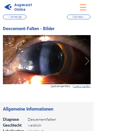
Augenarzt
Online
< Vorherige
Nächste >
⠀
Descement-Falten - Bilder
⠀
Spaltlampenfoto
|
Lizenz kaufen
⠀
⠀
Allgemeine Informationen
⠀
Diagnose
Descementfalten
Geschlecht
weiblich