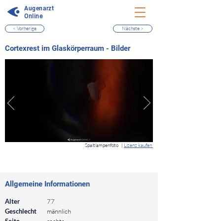
Augenarzt
Online
< Vorherige
Nächste >
⠀
Cortexrest im Glaskörperraum - Bilder
⠀
Spaltlampenfoto
|
Lizenz kaufen
⠀
⠀
Allgemeine Informationen
⠀
Alter
77
Geschlecht
männlich