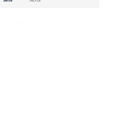
Seite
rechts
⠀
Quicklinks
Notdienst
Augen-Forum
Arztsuche
Gesundheitsratgeber
Krankheiten von A-Z
Atlas der Augenheilkunde
Online Sehtests
Befund Dolmetscher
Augen auf Guatemala
Operationen
Grauer Star Operation
Lidoperationen
Sehkraft Simulator
Premiumlinsen Vergleich
Krankheiten
Gerstenkorn
Sehschwächen
Patienten Info
OCT