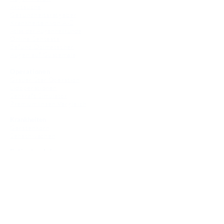
Arztsuche
Gesundheitsratgeber
Krankheiten von A-Z
Atlas der Augenheilkunde
Online Sehtests
Befund Dolmetscher
Augen auf Guatemala
Operationen
Grauer Star Operation
Lidoperationen
Sehkraft Simulator
Premiumlinsen Vergleich
Krankheiten
Gerstenkorn
Sehschwächen
Patienten Info
OCT
Für Ärzte/ Kliniken
Profil für Ihre Ordination
Musterfragen Trainer
Diagnose Trainer