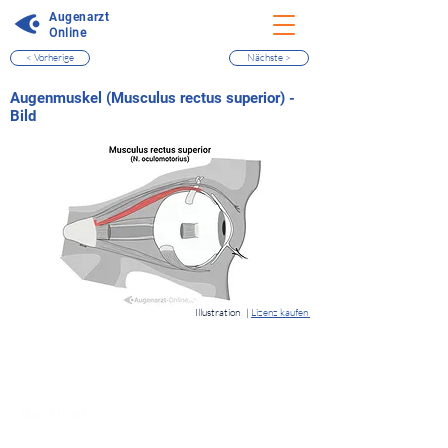
Augenarzt
Online
< Vorherige
Nächste >
⠀
Augenmuskel (Musculus rectus superior) -
Bild
⠀
Illustration
|
Lizenz kaufen
⠀
Quicklinks
Notdienst
Augen-Forum